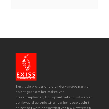
Exiss is de professionele en deskundige partner
als het gaat om het maken van
preventieplannen, bouwplantoetsing, uitwerken
gelijkwaardige oplossing naar het bouwbesluit
en het ontwerp en toetsing van RWA systemen.