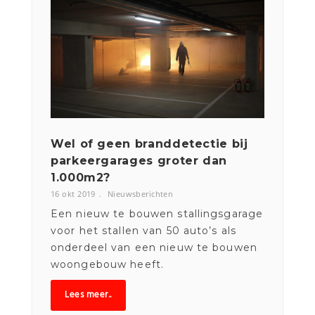
Get ti
mely
p
d
ates fr
o
m
y
o
ur f
av
orite
pr
o
d
u
ucts
Email
et
Wel of geen branddetectie bij
Park
parkeergarages groter dan
bouw
1.000m2?
oplo
16 okt 2019
Nieuwsberichten
10 okt 
Een nieuw te bouwen stallingsgarage
Tijde
eden
voor het stallen van 50 auto’s als
gebou
oor
onderdeel van een nieuw te bouwen
op e
woongebouw heeft.
het o
Lees meer..
Lee