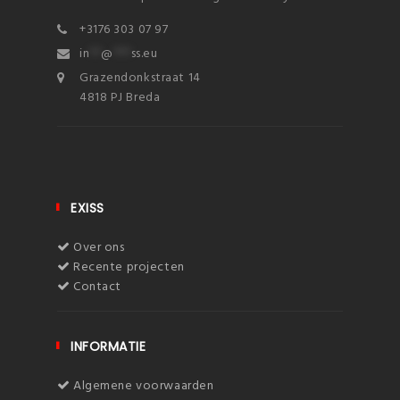
+3176 303 07 97
in
**
@
***
ss.eu
Grazendonkstraat 14
4818 PJ Breda
EXISS
Over ons
Recente projecten
Contact
INFORMATIE
Algemene voorwaarden