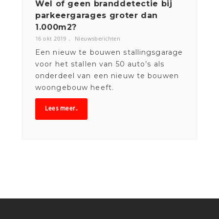
et
Wel of geen branddetectie bij
Park
parkeergarages groter dan
bouw
1.000m2?
oplo
16 okt 2019
Nieuwsberichten
10 okt 
Een nieuw te bouwen stallingsgarage
Tijde
eden
voor het stallen van 50 auto’s als
gebou
oor
onderdeel van een nieuw te bouwen
op e
woongebouw heeft.
het o
Lees meer..
Lee
NEWSLETTER
Get ti
mely
p
d
ates fr
o
m
y
o
ur f
av
orite
pr
o
d
u
ucts
Email